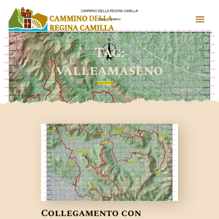
Tag:
HOME
valleamaseno
CHI SIAMO
IL TERRITORIO
IL CAMMINO
NEWS
Collegamento con