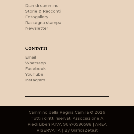
Diari di cammino
Storie & Racconti
Fotogallery
Rassegna stampa
Newsletter
Contatti
Email
Whatsapp
Facebook
YouTube
Instagram
Cammino della Regina Camilla © 2026
Tutti i diritti riservati Associazione A
Piedi Liberi P.IVA 96470580588 |
AREA
RISERVATA
| By
GraficaZeta.it