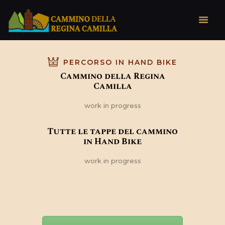
PERCORSO IN HAND BIKE
HOME
Cammino della Regina
CHI SIAMO
Camilla
IL TERRITORIO
work in progress
IL CAMMINO
NEWS
Tutte le tappe del cammino
in Hand Bike
work in progress