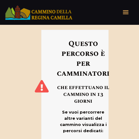
HOME
Questo
CHI SIAMO
percorso è
IL TERRITORIO
per
IL CAMMINO
camminatori
NEWS
che effettuano il
cammino in 13
giorni
Se vuoi percorrere
altre varianti del
cammino visualizza i
percorsi dedicati: