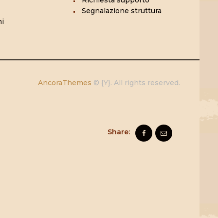
Richiesta supporto
Segnalazione struttura
i
AncoraThemes
© {Y}. All rights reserved.
Share: